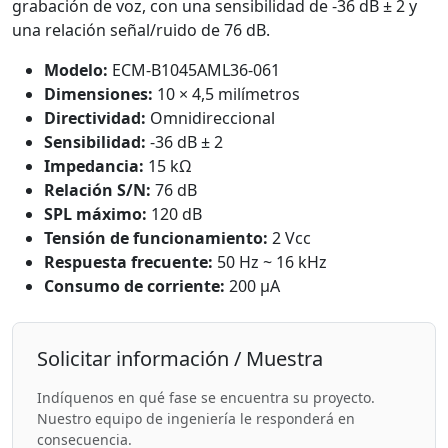
grabación de voz, con una sensibilidad de -36 dB ± 2 y
una relación señal/ruido de 76 dB.
Modelo:
ECM-B1045AML36-061
Dimensiones:
10 × 4,5 milímetros
Directividad:
Omnidireccional
Sensibilidad:
-36 dB ± 2
Impedancia:
15 kΩ
Relación S/N:
76 dB
SPL máximo:
120 dB
Tensión de funcionamiento:
2 Vcc
Respuesta frecuente:
50 Hz ~ 16 kHz
Consumo de corriente:
200 μA
Solicitar información / Muestra
Indíquenos en qué fase se encuentra su proyecto.
Nuestro equipo de ingeniería le responderá en
consecuencia.