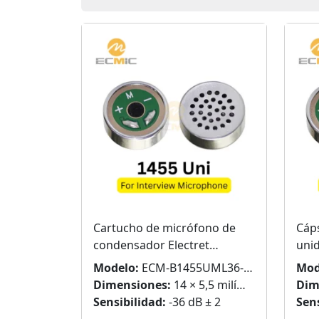
Cartucho de micrófono de
Cáp
condensador Electret
uni
unidireccional de 14 mm para
radi
Modelo:
ECM-B1455UML36-600
Mod
escopeta de entrevista
Dimensiones:
14 × 5,5 milímetros
Dim
Sensibilidad:
-36 dB ± 2
Sens