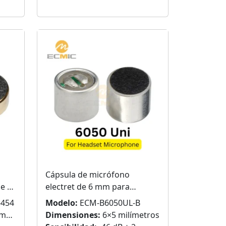
Cápsula de micrófono
de 6
electret de 6 mm para
micrófonos de diadema
454
Modelo:
ECM-B6050UL-B
ros
Dimensiones:
6×5 milímetros