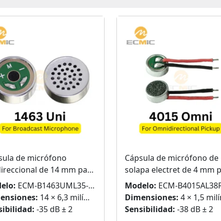
sula de micrófono
Cápsula de micrófono de
direccional de 14 mm para
solapa electret de 4 mm 
odifusión
un sonido nítido
elo:
ECM-B1463UML35-750
Modelo:
ECM-B4015AL38RC-
ensiones:
14 × 6,3 milímetros
Dimensiones:
4 × 1,5 milímet
ibilidad:
-35 dB ± 2
Sensibilidad:
-38 dB ± 2