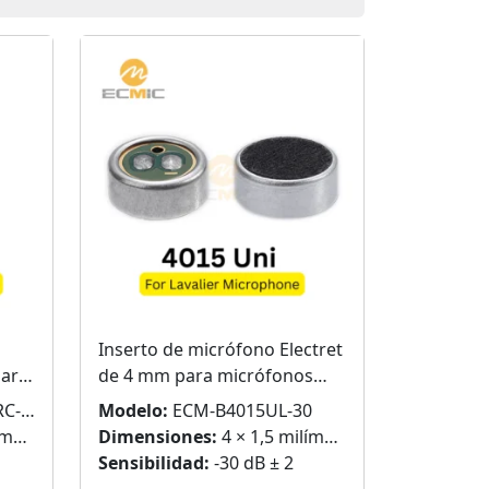
Inserto de micrófono Electret
para
de 4 mm para micrófonos
Lavalier
L10
Modelo:
ECM-B4015UL-30
ros
Dimensiones:
4 × 1,5 milímetros
Sensibilidad:
-30 dB ± 2