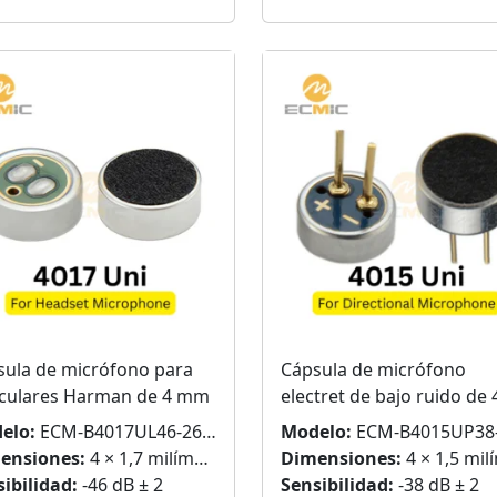
sula de micrófono para
Cápsula de micrófono
iculares Harman de 4 mm
electret de bajo ruido de 
mm con clavijas
elo:
ECM-B4017UL46-26479
Modelo:
ECM-B4015UP38
ensiones:
4 × 1,7 milímetros
Dimensiones:
4 × 1,5 milímet
ibilidad:
-46 dB ± 2
Sensibilidad:
-38 dB ± 2