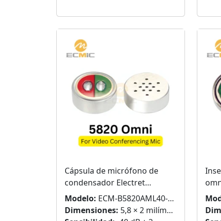
Cápsula de micrófono de
Inse
condensador Electret
omn
omnidireccional de 5,8 mm
para
Modelo:
ECM-B5820AML40-247
Mod
para videoconferencia
Dimensiones:
5,8 × 2 milímetros
Dim