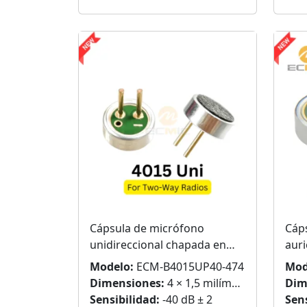
Cápsula de micrófono
Cáp
unidireccional chapada en
aur
oro de 4 mm para radios
Modelo:
ECM-B4015UP40-474
Mod
bidireccionales
Dimensiones:
4 × 1,5 milímetros
Dim
Sensibilidad:
-40 dB ± 2
Sens