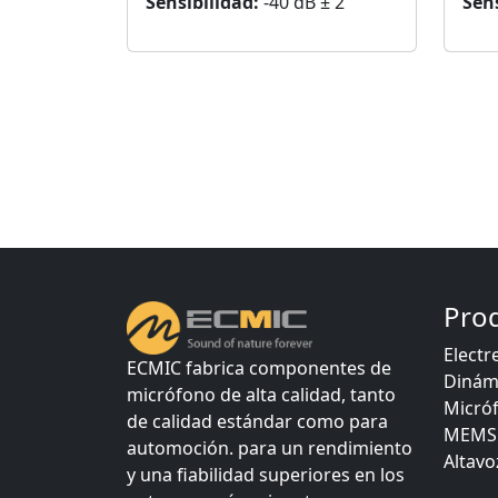
Sensibilidad:
-40 dB ± 2
Sens
Pro
Electr
ECMIC fabrica componentes de
Dinám
micrófono de alta calidad, tanto
Micró
de calidad estándar como para
MEMS 
automoción. para un rendimiento
Altavo
y una fiabilidad superiores en los