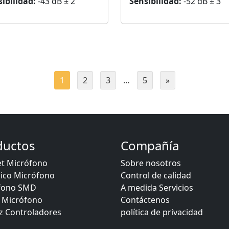
ibilidad:
-43 dB ± 2
Sensibilidad:
-52 dB ± 3
1
2
3
…
5
»
ductos
Compañía
et Micrófono
Sobre nosotros
ico Micrófono
Control de calidad
fono SMD
A medida Servicios
Micrófono
Contáctenos
z Controladores
política de privacidad