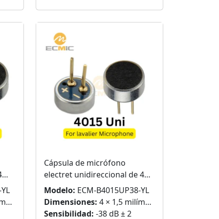
Cápsula de micrófono
4
electret unidireccional de 4
mm con clavijas
-YL
Modelo:
ECM-B4015UP38-YL
ros
Dimensiones:
4 × 1,5 milímetros
Sensibilidad:
-38 dB ± 2