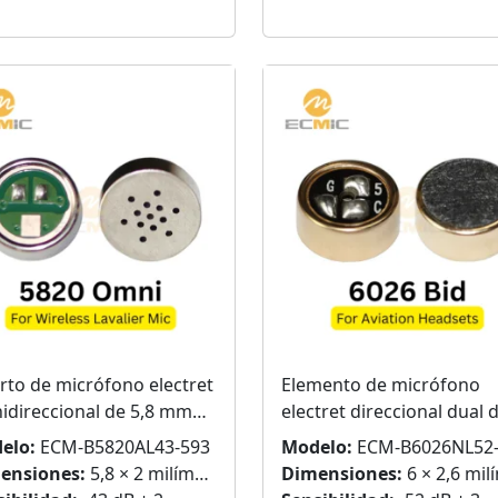
rto de micrófono electret
Elemento de micrófono
idireccional de 5,8 mm
electret direccional dual 
 Lavalier inalámbrico
mm
elo:
ECM-B5820AL43-593
Modelo:
ECM-B6026NL52-
ensiones:
5,8 × 2 milímetros
Dimensiones:
6 × 2,6 milímet