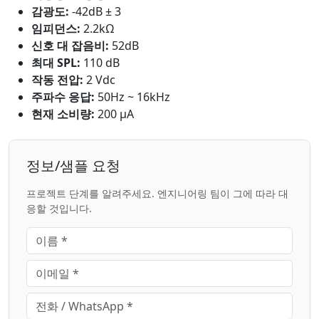
감광도:
-42dB ± 3
임피던스:
2.2kΩ
신호 대 잡음비:
52dB
최대 SPL:
110 dB
작동 전압:
2 Vdc
주파수 응답:
50Hz ~ 16kHz
현재 소비량:
200 μA
정보/샘플 요청
프로젝트 단계를 알려주세요. 엔지니어링 팀이 그에 따라 대
응할 것입니다.