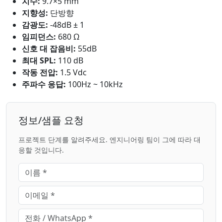
치수:
9.7×5 mm
지향성:
단방향
감광도:
-48dB ± 1
임피던스:
680 Ω
신호 대 잡음비:
55dB
최대 SPL:
110 dB
작동 전압:
1.5 Vdc
주파수 응답:
100Hz ~ 10kHz
정보/샘플 요청
프로젝트 단계를 알려주세요. 엔지니어링 팀이 그에 따라 대
응할 것입니다.