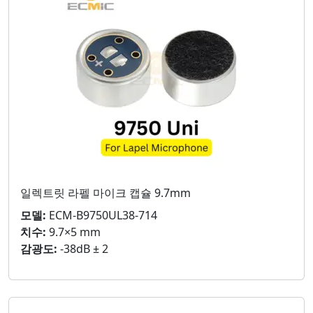
일렉트릿 라펠 마이크 캡슐 9.7mm
모델:
ECM-B9750UL38-714
치수:
9.7×5 mm
감광도:
-38dB ± 2