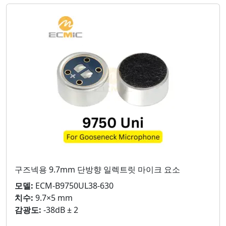
구즈넥용 9.7mm 단방향 일렉트릿 마이크 요소
모델:
ECM-B9750UL38-630
치수:
9.7×5 mm
감광도:
-38dB ± 2