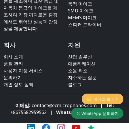
품을 제조하여 표준 등급 및
동적 마이크
자동차 등급의 마이크를 제
SMD 마이크
조하여 가장 까다로운 환경
MEMS 마이크
에서도 뛰어난 성능과 안정
스피커 드라이버
성을 제공합니다.
회사
자원
회사 소개
산업 솔루션
품질 관리
애플리케이션
사용자 지정 서비스
소음 취소
문의하기
자주하는 질문
개인 정보 정책
블로그
이메일 보내기
이메일:
contact@ecmicrophones.com
|
Tel:
+8675582959562
|
WhatsApp:
+8613922873003
WhatsApp 문의하기