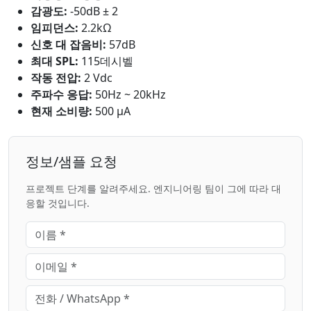
감광도:
-50dB ± 2
임피던스:
2.2kΩ
신호 대 잡음비:
57dB
최대 SPL:
115데시벨
작동 전압:
2 Vdc
주파수 응답:
50Hz ~ 20kHz
현재 소비량:
500 μA
정보/샘플 요청
프로젝트 단계를 알려주세요. 엔지니어링 팀이 그에 따라 대
응할 것입니다.