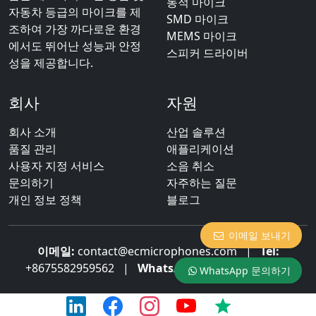
동적 마이크
자동차 등급의 마이크를 제
SMD 마이크
조하여 가장 까다로운 환경
MEMS 마이크
에서도 뛰어난 성능과 안정
스피커 드라이버
성을 제공합니다.
회사
자원
회사 소개
산업 솔루션
품질 관리
애플리케이션
사용자 지정 서비스
소음 취소
문의하기
자주하는 질문
개인 정보 정책
블로그
이메일 보내기
이메일:
contact@ecmicrophones.com
|
Tel:
+8675582959562
|
WhatsApp:
+8613922873003
WhatsApp 문의하기