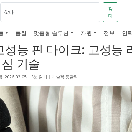
찾
다
품
품질
맞춤형 솔루션
자원
정보
연
고성능 핀 마이크: 고성능 
핵심 기술
: 2026-03-05 | 3분 읽기 |
기술적 통찰력