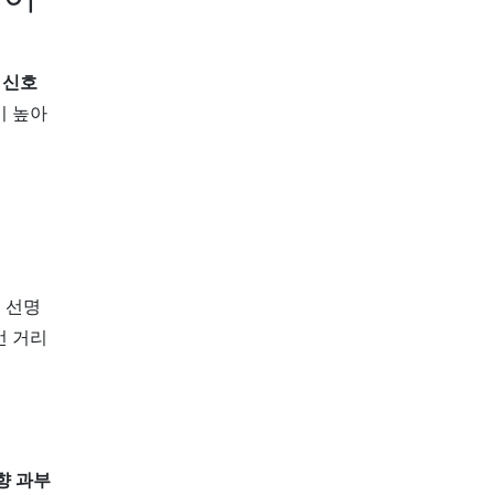
,
신호
이 높아
 선명
먼 거리
향 과부