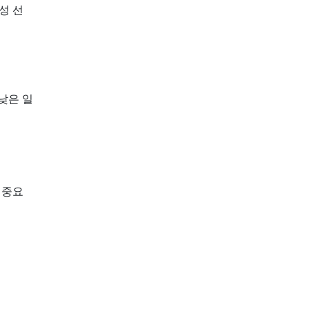
성 선
낮은 일
 중요