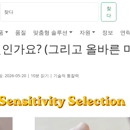
찾
다
품
품질
맞춤형 솔루션
자원
정보
연
인가요? (그리고 올바른 
: 2026-05-20 | 10분 읽기 |
기술적 통찰력