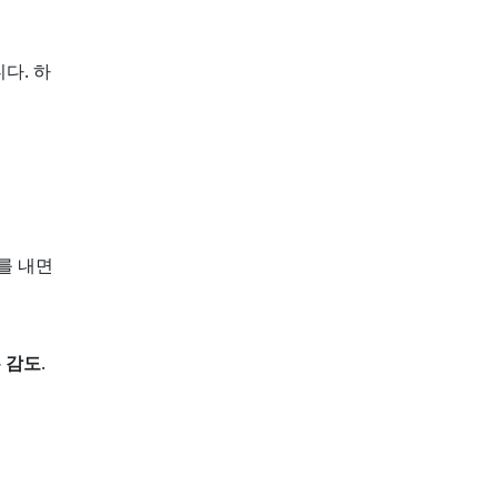
다. 하
를 내면
 감도
.