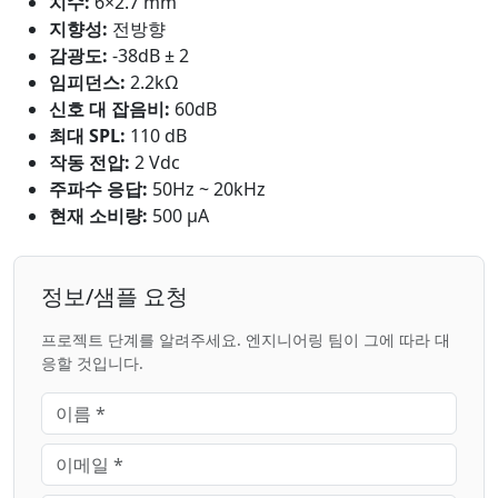
치수:
6×2.7 mm
지향성:
전방향
감광도:
-38dB ± 2
임피던스:
2.2kΩ
신호 대 잡음비:
60dB
최대 SPL:
110 dB
작동 전압:
2 Vdc
주파수 응답:
50Hz ~ 20kHz
현재 소비량:
500 μA
정보/샘플 요청
프로젝트 단계를 알려주세요. 엔지니어링 팀이 그에 따라 대
응할 것입니다.