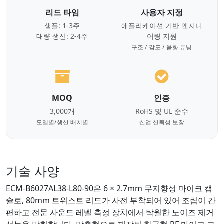
리드 타임
사용자 지정
샘플: 1-3주
애플리케이션 기반 엔지니
대량 생산: 2-4주
어링 지원
구조 / 감도 / 음향 튜닝
MOQ
인증
3,000개
RoHS 및 UL 준수
모델별/생산 배치별
산업 신뢰성 보장
기술 사양
ECM-B6027AL38-L80-90은 6 × 2.7mm 무지향성 마이크 캡
슐로, 80mm 트위스트 리드가 사전 부착되어 있어 조립이 간
편하고 전문 사운드 레벨 측정 장치에서 탁월한 노이즈 제거