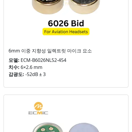
6mm 이중 지향성 일렉트릿 마이크 요소
모델:
ECM-B6026NL52-454
치수:
6×2.6 mm
감광도:
-52dB ± 3