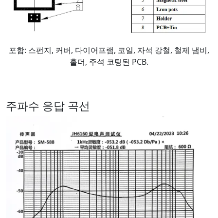
포함: 스펀지, 커버, 다이어프램, 코일, 자석 강철, 철제 냄비,
홀더, 주석 코팅된 PCB.
주파수 응답 곡선