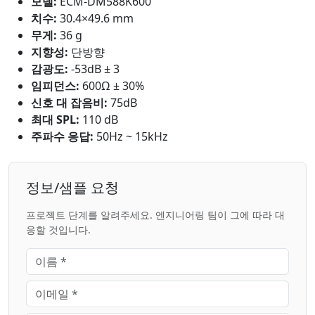
모델:
ECM-DM588K600
치수:
30.4×49.6 mm
무게:
36 g
지향성:
단방향
감광도:
-53dB ± 3
임피던스:
600Ω ± 30%
신호 대 잡음비:
75dB
최대 SPL:
110 dB
주파수 응답:
50Hz ~ 15kHz
정보/샘플 요청
프로젝트 단계를 알려주세요. 엔지니어링 팀이 그에 따라 대
응할 것입니다.