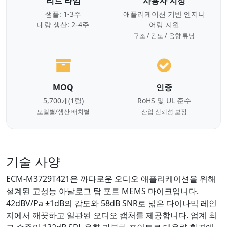
리드 타임
사용자 지정
샘플: 1-3주
애플리케이션 기반 엔지니
대량 생산: 2-4주
어링 지원
구조 / 감도 / 음향 튜닝
MOQ
인증
5,700개(1릴)
RoHS 및 UL 준수
모델별/생산 배치별
산업 신뢰성 보장
기술 사양
ECM-M3729T421은 까다로운 오디오 애플리케이션을 위해
설계된 고성능 아날로그 탑 포트 MEMS 마이크입니다.
42dBV/Pa ±1dB의 감도와 58dB SNR로 넓은 다이나믹 레인
지에서 깨끗하고 일관된 오디오 캡처를 제공합니다. 업계 최