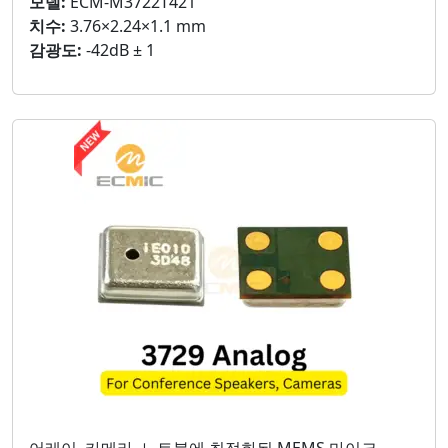
모델:
ECM-M3722T421
치수:
3.76×2.24×1.1 mm
감광도:
-42dB ± 1