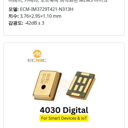
어레이, 카메라, 노트북에 최적화된 MEMS 마이크
모델:
ECM-IM3729T421-N313H
치수:
3.76×2.95×1.10 mm
감광도:
-42dB ± 3