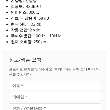
지향성:
전방향
감광도:
-42dB ± 1
임피던스:
300 Ω
신호 대 잡음비:
58 dB
최대 SPL:
132 dB
작동 전압:
2 Vdc
주파수 응답:
100Hz ~ 10kHz
현재 소비량:
250 μA
정보/샘플 요청
프로젝트 단계를 알려주세요. 엔지니어링 팀이 그에 따라 대
응할 것입니다.