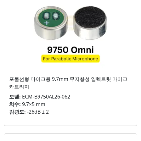
포물선형 마이크용 9.7mm 무지향성 일렉트릿 마이크
카트리지
모델:
ECM-B9750AL26-062
치수:
9.7×5 mm
감광도:
-26dB ± 2