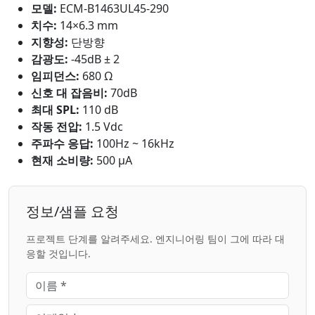
모델:
ECM-B1463UL45-290
치수:
14×6.3 mm
지향성:
단방향
감광도:
-45dB ± 2
임피던스:
680 Ω
신호 대 잡음비:
70dB
최대 SPL:
110 dB
작동 전압:
1.5 Vdc
주파수 응답:
100Hz ~ 16kHz
현재 소비량:
500 μA
정보/샘플 요청
프로젝트 단계를 알려주세요. 엔지니어링 팀이 그에 따라 대
응할 것입니다.