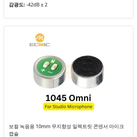
감광도:
-42dB ± 2
보컬 녹음용 10mm 무지향성 일렉트릿 콘덴서 마이크
캡슐