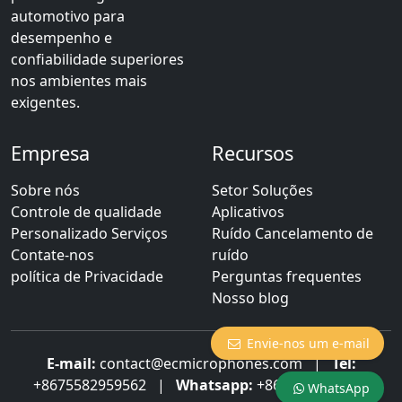
automotivo para
desempenho e
confiabilidade superiores
nos ambientes mais
exigentes.
Empresa
Recursos
Sobre nós
Setor Soluções
Controle de qualidade
Aplicativos
Personalizado Serviços
Ruído Cancelamento de
Contate-nos
ruído
política de Privacidade
Perguntas frequentes
Nosso blog
Envie-nos um e-mail
E-mail:
contact@ecmicrophones.com
|
Tel:
+8675582959562
|
Whatsapp:
+8613922873003
WhatsApp