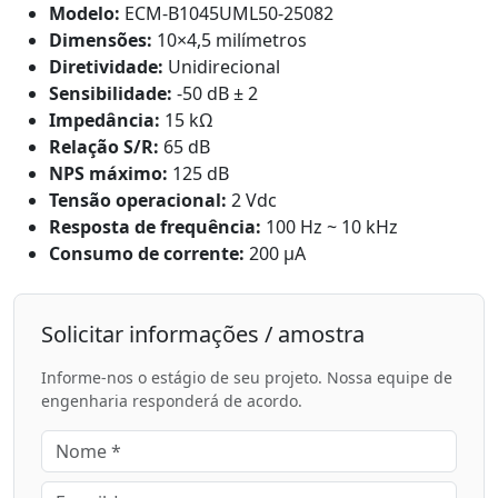
Modelo:
ECM-B1045UML50-25082
Dimensões:
10×4,5 milímetros
Diretividade:
Unidirecional
Sensibilidade:
-50 dB ± 2
Impedância:
15 kΩ
Relação S/R:
65 dB
NPS máximo:
125 dB
Tensão operacional:
2 Vdc
Resposta de frequência:
100 Hz ~ 10 kHz
Consumo de corrente:
200 μA
Solicitar informações / amostra
Informe-nos o estágio de seu projeto. Nossa equipe de
engenharia responderá de acordo.