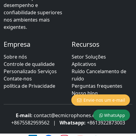
desempenho e
confiabilidade superiores
nos ambientes mais
exigentes.
Empresa
Recursos
Sobre nós
Setor Soluções
Controle de qualidade
Aplicativos
Personalizado Serviços
Ruído Cancelamento de
Contate-nos
ruído
política de Privacidade
Perguntas frequentes
Nosso blog
Envie-nos um e-mail
E-mail:
contact@ecmicrophones.com
|
Tel:
WhatsApp
+8675582959562
|
Whatsapp:
+8613922873003