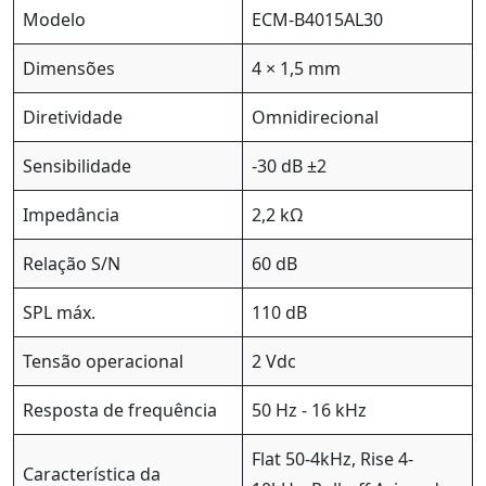
Modelo
ECM-B4015AL30
Dimensões
4 × 1,5 mm
Diretividade
Omnidirecional
Sensibilidade
-30 dB ±2
Impedância
2,2 kΩ
Relação S/N
60 dB
SPL máx.
110 dB
Tensão operacional
2 Vdc
Resposta de frequência
50 Hz - 16 kHz
Flat 50-4kHz, Rise 4-
Característica da