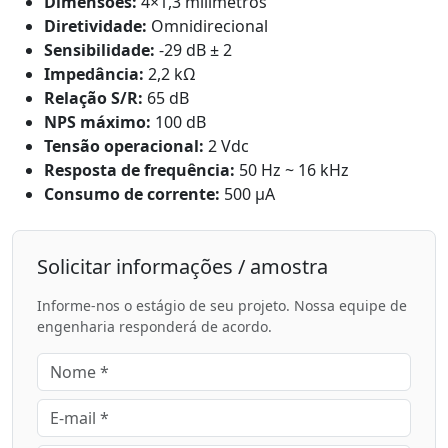
Dimensões:
4×1,3 milímetros
Diretividade:
Omnidirecional
Sensibilidade:
-29 dB ± 2
Impedância:
2,2 kΩ
Relação S/R:
65 dB
NPS máximo:
100 dB
Tensão operacional:
2 Vdc
Resposta de frequência:
50 Hz ~ 16 kHz
Consumo de corrente:
500 μA
Solicitar informações / amostra
Informe-nos o estágio de seu projeto. Nossa equipe de
engenharia responderá de acordo.