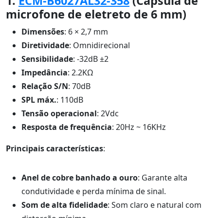
1.
ECM-B6027AL32-358
(Cápsula de
microfone de eletreto de 6 mm)
Dimensões
: 6 × 2,7 mm
Diretividade
: Omnidirecional
Sensibilidade
: -32dB ±2
Impedância
: 2.2KΩ
Relação S/N
: 70dB
SPL máx.
: 110dB
Tensão operacional
: 2Vdc
Resposta de frequência
: 20Hz ~ 16KHz
Principais características
:
Anel de cobre banhado a ouro
: Garante alta
condutividade e perda mínima de sinal.
Som de alta fidelidade
: Som claro e natural com