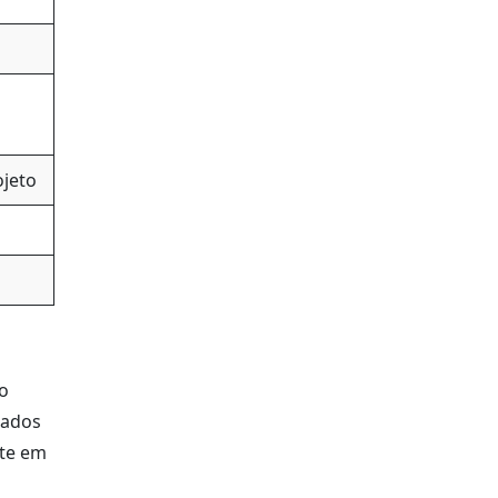
ojeto
so
eados
nte em