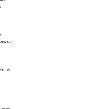
a
e
ções de
e mais