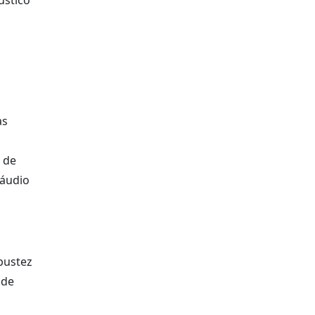
ústico
as
 de
 áudio
bustez
 de