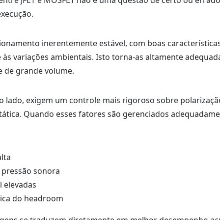
 entre JFET e MOSFET não é uma questão de certo ou errad
execução.
ionamento inerentemente estável, com boas característica
 às variações ambientais. Isto torna-as altamente adequad
e de grande volume.
 lado, exigem um controle mais rigoroso sobre polarizaçã
tática. Quando esses fatores são gerenciados adequadame
lta
e pressão sonora
l elevadas
âmica do headroom