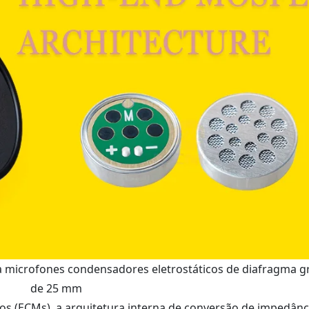
a microfones condensadores eletrostáticos de diafragma 
de 25 mm
s (ECMs), a arquitetura interna de conversão de impedânc