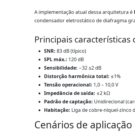
A implementação atual dessa arquitetura é
condensador eletrostático de diafragma gra
Principais característi
SNR:
83 dB (típico)
SPL máx.:
120 dB
Sensibilidade:
−32 ±2 dB
Distorção harmônica total:
≤1%
Tensão operacional:
1,0 – 10,0 V
Impedância de saída:
≤2 kΩ
Padrão de captação:
Unidirecional (car
Habitação:
Liga de cobre-níquel-zinco 
Cenários de aplicaçã