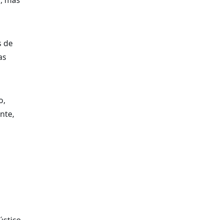
o, mas
s de
as
o,
nte,