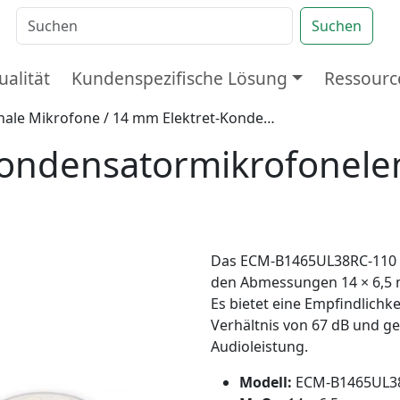
Suchen
ualität
Kundenspezifische Lösung
Ressourc
nale Mikrofone
/ 14 mm Elektret-Kondensatormikrofonelement für Live-Übertragungen
ondensatormikrofonelem
Das ECM-B1465UL38RC-110 is
den Abmessungen 14 × 6,5 
Es bietet eine Empfindlichk
Verhältnis von 67 dB und ge
Audioleistung.
Modell:
ECM-B1465UL3