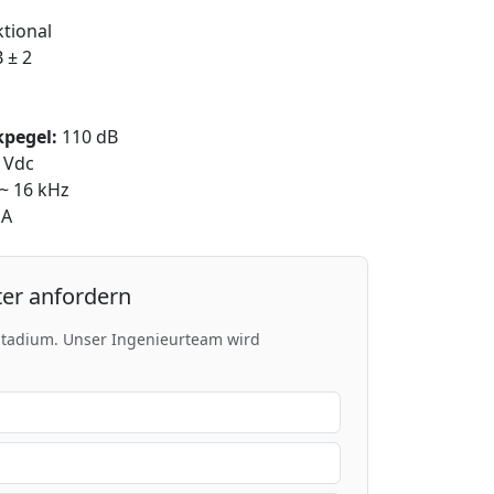
tional
 ± 2
kpegel:
110 dB
 Vdc
~ 16 kHz
μA
er anfordern
stadium. Unser Ingenieurteam wird