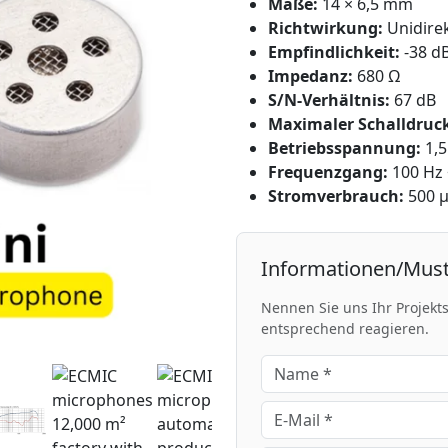
Maße:
14 × 6,5 mm
Richtwirkung:
Unidirek
Empfindlichkeit:
-38 dB
Impedanz:
680 Ω
S/N-Verhältnis:
67 dB
Maximaler Schalldruc
Betriebsspannung:
1,5
Frequenzgang:
100 Hz 
Stromverbrauch:
500 
Informationen/Must
Nennen Sie uns Ihr Projekt
entsprechend reagieren.