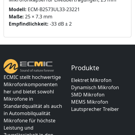
Modell:
ECM-B2573UL33-23221
Maße:
25 × 7.3 mm
Empfindlichkeit:
-33 dB ± 2
Produkte
ECMIC stellt hochwertige
Elektret Mikrofon
Mikrofonkomponenten
Dynamisch Mikrofon
her und bietet sowohl
SMD Mikrofon
Mikrofone in
MEMS Mikrofon
Standardqualität als auch
Lautsprecher Treiber
in Automobilqualität
Mikrofone für höchste
Leistung und