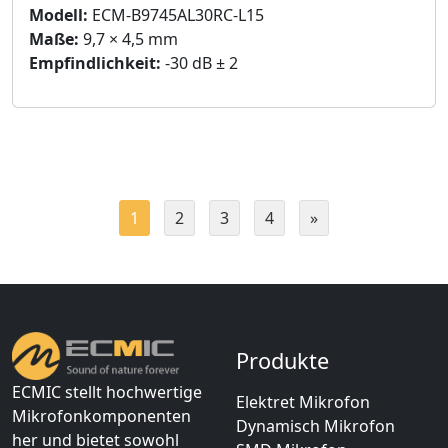
Modell:
ECM-B9745AL30RC-L15
Maße:
9,7 × 4,5 mm
Empfindlichkeit:
-30 dB ± 2
1
2
3
4
»
Produkte
ECMIC stellt hochwertige
Elektret Mikrofon
Mikrofonkomponenten
Dynamisch Mikrofon
her und bietet sowohl