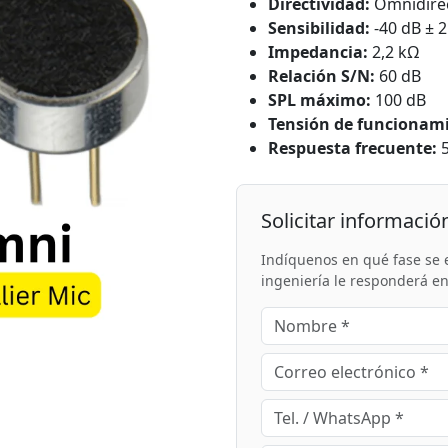
Directividad:
Omnidirec
Sensibilidad:
-40 dB ± 2
Impedancia:
2,2 kΩ
Relación S/N:
60 dB
SPL máximo:
100 dB
Tensión de funcionam
Respuesta frecuente:
5
Solicitar informació
Indíquenos en qué fase se 
ingeniería le responderá e