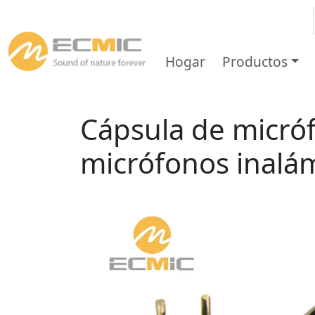
Hogar
Productos
Inicio
/
Micrófonos electretos
/
Micrófonos 
Cápsula de micróf
micrófonos inalá