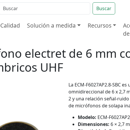
Buscar
Calidad
Solución a medida
Recursos
Ac
de
omnidireccionales
Cápsula de micrófono electret de 6 mm con clavijas para micrófonos inalámbricos UHF
ono electret de 6 mm co
mbricos UHF
La ECM-F6027AP2.8-SBC es u
omnidireccional de 6 x 2,7 
2 y una relación señal-ruido
de micrófonos de solapa in
Modelo:
ECM-F6027AP2
Dimensiones:
6 × 2,7 m