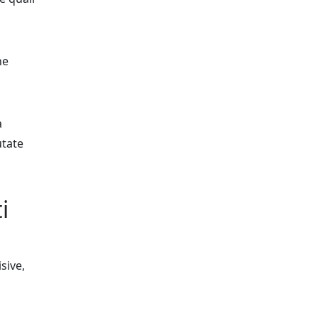
he
a
utate
i
sive,