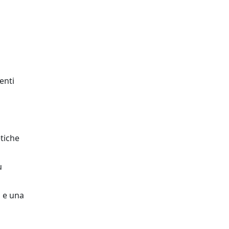
enti
tiche
ù
a e una