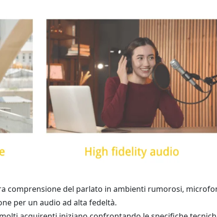
a comprensione del parlato in ambienti rumorosi, microfon
one per un audio ad alta fedeltà.
olti acquirenti iniziano confrontando le specifiche tecnich