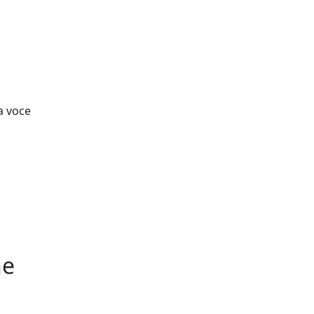
a voce
he