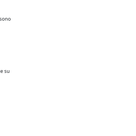
 sono
te su