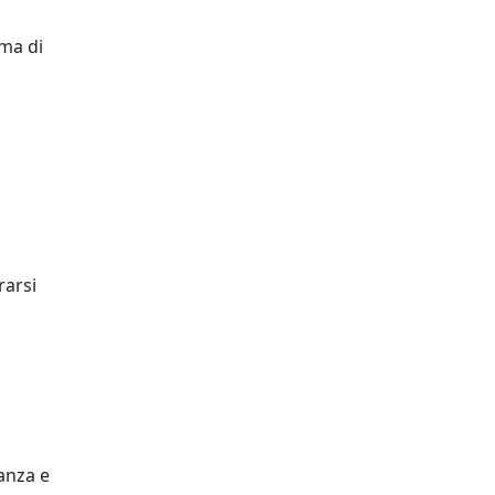
mma di
rarsi
tanza e