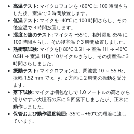
高温テスト:
マイクロフォンを +80℃ に 100 時間さら
した後、室温で 3 時間放置します。
低温テスト:
マイクを -40℃ に 100 時間さらし、その
後室温で 3 時間放置します。
湿度と熱のテスト:
マイクを +55℃、相対湿度 85% に
100 時間さらし、その後室温で 3 時間放置しました。
熱衝撃試験:
マイクを[+80℃ 0.5H → 室温 1H → -40℃
0.5H → 室温 1H]に10サイクルさらし、その後室温に3
時間さらしました。
振動テスト:
マイクロフォンは、周波数 10 ～ 55 Hz、
振幅 1.52 mm で x、y、z 方向に 2 時間の振動を受け
ます。
落下試験:
マイクは梱包なしで 1.0 メートルの高さから
滑りやすい大理石の床に 5 回落下しましたが、正常に
動作しました。
保管および動作温度範囲:
-35℃～+60℃の環境に適し
ています。