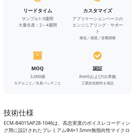
リードタイム
カスタマイズ
サンプル1-3週間
アプリケーションベースの
大量生産：2～4週間
エンジニアリング・サポー
ト
構造／感度／音響調整
MOQ
認証
3,000個
RoHSおよびUL準拠
モデルごと／生産バッチごと
工業的信頼性を保証
技術仕様
ECM-B4015AP28-1046は、高忠実度のボイスレコーディン
グ用に設計されたプレミアムΦ4×1.5mm無指向性マイクロ