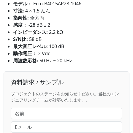
モデル：
Ecm-B4015AP28-1046
寸法:
4 × 1.5 んん
指向性:
全方向
感度：
-28 dB ± 2
インピーダンス:
2.2 kΩ
S/N比:
58 dB
最大音圧レベル:
100 dB
動作電圧：
2 Vdc
周波数応答:
50 Hz ~ 20 kHz
資料請求 / サンプル
プロジェクトのステージをお知らせください。当社のエン
ジニアリングチームが対応いたします。.