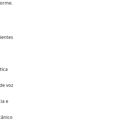
forme.
ientes
tica
de voz
ia e
cânico