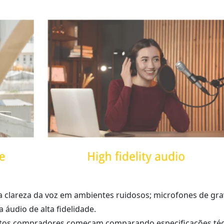
a clareza da voz em ambientes ruidosos; microfones de gr
a áudio de alta fidelidade.
itos compradores começam comparando especificações téc