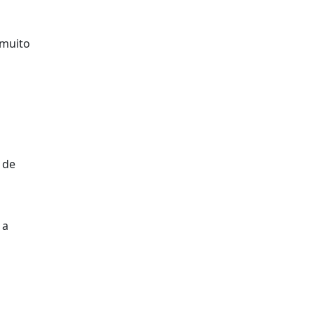
 muito
 de
 a