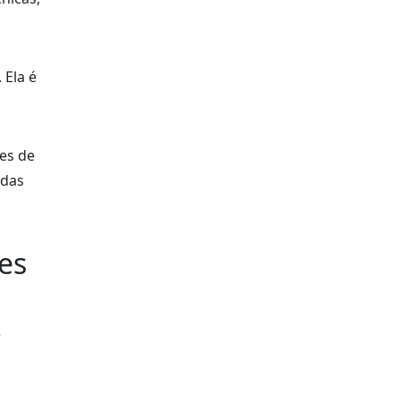
 Ela é
es de
adas
es
e