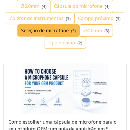
Ø6,0mm
Cápsula do microfone
(4)
(4)
Coletor de instrumentos
Campo próximo
(3)
(3)
Seleção de microfone
Ø4,0mm
(3)
(3)
Tipo de pino
(2)
Como escolher uma cápsula de microfone para o
seu produto OEM: um guia de aquisição em 5