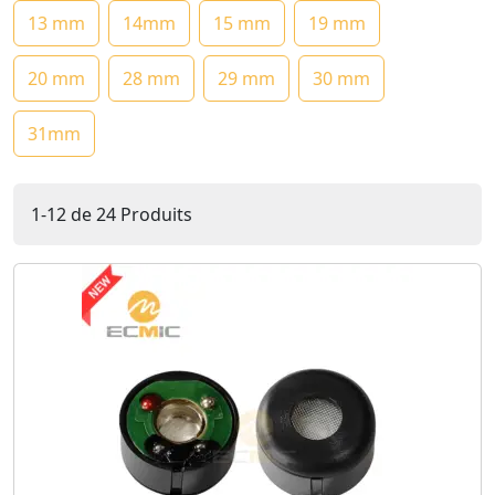
13 mm
14mm
15 mm
19 mm
20 mm
28 mm
29 mm
30 mm
31mm
1-12 de 24 Produits