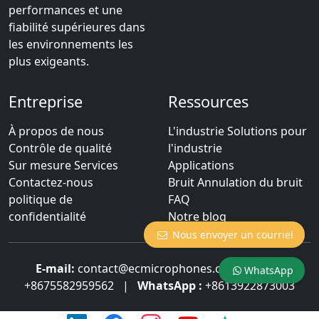
performances et une
fiabilité supérieures dans
les environnements les
plus exigeants.
Entreprise
Ressources
À propos de nous
L'industrie Solutions pour
Contrôle de qualité
l'industrie
Sur mesure Services
Applications
Contactez-nous
Bruit Annulation du bruit
politique de
FAQ
confidentialité
Notre blog
Nous envoyer un courriel
E-mail:
contact@ecmicrophones.com
|
Tél :
WhatsApp
+8675582959562
|
WhatsApp :
+8613922873003