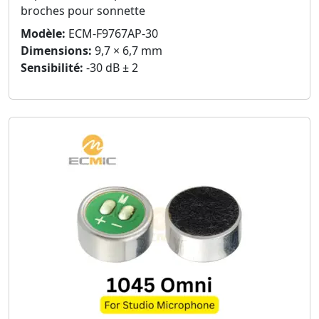
broches pour sonnette
Modèle:
ECM-F9767AP-30
Dimensions:
9,7 × 6,7 mm
Sensibilité:
-30 dB ± 2