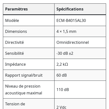
Paramètres
Spécifications
Modèle
ECM-B4015AL30
Dimensions
4 × 1,5 mm
Directivité
Omnidirectionnel
Sensibilité
-30 dB ±2
Impédance
2,2 kΩ
Rapport signal/bruit
60 dB
Niveau de pression
110 dB
acoustique maximal
Tension de
2 Vdc