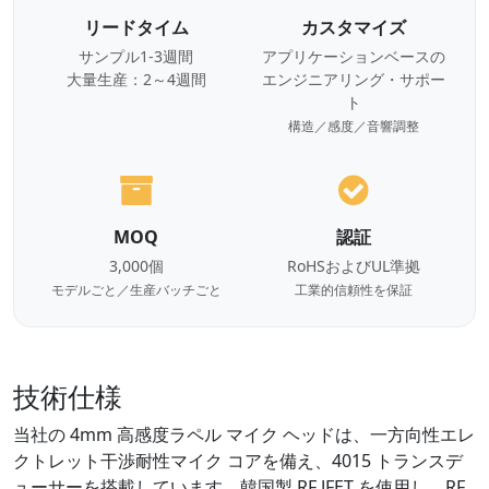
リードタイム
カスタマイズ
サンプル1-3週間
アプリケーションベースの
大量生産：2～4週間
エンジニアリング・サポー
ト
構造／感度／音響調整
MOQ
認証
3,000個
RoHSおよびUL準拠
モデルごと／生産バッチごと
工業的信頼性を保証
技術仕様
当社の 4mm 高感度ラペル マイク ヘッドは、一方向性エレ
クトレット干渉耐性マイク コアを備え、4015 トランスデ
ューサーを搭載しています。韓国製 RF JFET を使用し、RF