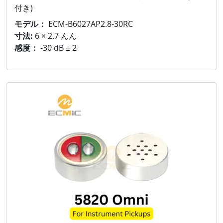
付き)
モデル：
ECM-B6027AP2.8-30RC
寸法:
6 × 2.7 んん
感度：
-30 dB ± 2