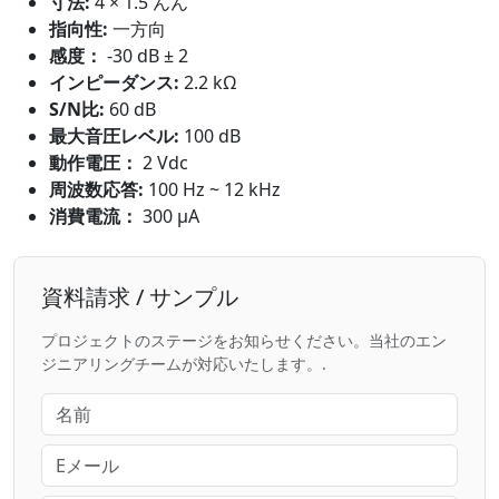
寸法:
4 × 1.5 んん
指向性:
一方向
感度：
-30 dB ± 2
インピーダンス:
2.2 kΩ
S/N比:
60 dB
最大音圧レベル:
100 dB
動作電圧：
2 Vdc
周波数応答:
100 Hz ~ 12 kHz
消費電流：
300 μA
資料請求 / サンプル
プロジェクトのステージをお知らせください。当社のエン
ジニアリングチームが対応いたします。.