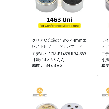
クリアな会議のための14mmエ
ライ
レクトレットコンデンサーマイ
レッ
クエレメント
メン
モデル：
ECM-B1463UL34-683
モデ
寸法:
14 × 6.3 んん
寸法
感度：
-34 dB ± 2
感度