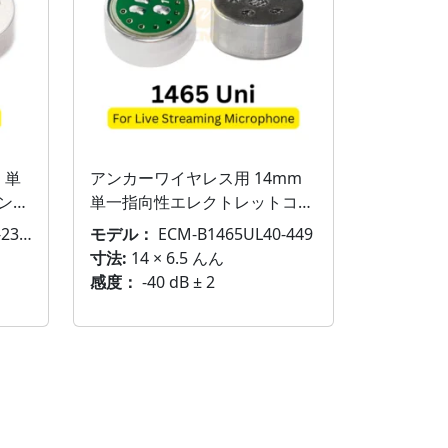
 単
アンカーワイヤレス用 14mm
ンデ
単一指向性エレクトレットコン
デンサーマイクインサート
165
モデル：
ECM-B1465UL40-449
寸法:
14 × 6.5 んん
感度：
-40 dB ± 2