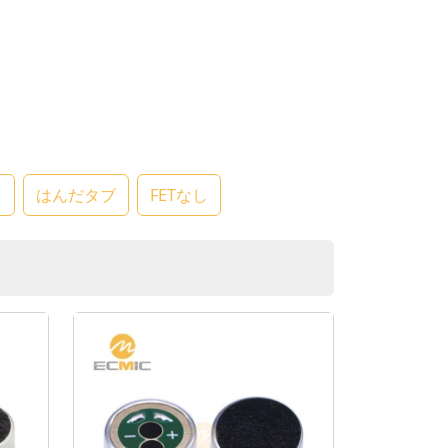
タ
はんだタブ
FETなし