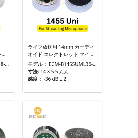
ライブ放送用 14mm カーディ
レク
オイド エレクトレット マイク
ト
インサート
27
モデル：
ECM-B1455UML36-813
寸法:
14 × 5.5 んん
感度：
-36 dB ± 2