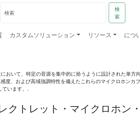
検
索
質
カスタムソリューション
リソース
につ
用途において、特定の音源を集中的に拾うように設計された単方
高感度、および高域強調特性を備えたこれらのマイクロホンカ
ています。.
レクトレット・マイクロホン