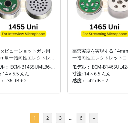
タビューショットガン用
高忠実度を実現する 14mm
mm単一指向性エレクトレッ
一指向性エレクトレットコ
ンデンサーマイクカートリ
ンサーマイクエレメント
ル：
ECM-B1455UML36-600
モデル：
ECM-B1465UL42-231
:
14 × 5.5 んん
寸法:
14 × 6.5 んん
：
-36 dB ± 2
感度：
-42 dB ± 2
1
2
3
…
6
»