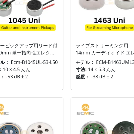
ーピックアップ用リード付
ライブストリーミング用
10mm 単一指向性エレクト
14mm カーディオイド エ
ト マイク エレメント
トレット マイク エレメン
ル：
Ecm-B1045UL-53-L50
モデル：
ECM-B1463UML38-7
:
10 × 4.5 んん
寸法:
14 × 6.3 んん
：
-53 dB ± 2
感度：
-38 dB ± 2