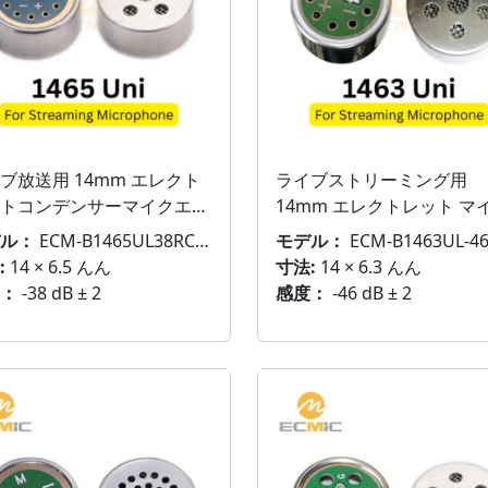
ブ放送用 14mm エレクト
ライブストリーミング用
トコンデンサーマイクエレ
14mm エレクトレット マ
ト
カプセル
ル：
ECM-B1465UL38RC-110
モデル：
ECM-B1463UL-4
:
14 × 6.5 んん
寸法:
14 × 6.3 んん
：
-38 dB ± 2
感度：
-46 dB ± 2