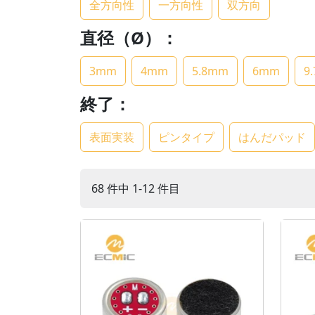
全方向性
一方向性
双方向
直径（Ø）：
3mm
4mm
5.8mm
6mm
9
終了：
表面実装
ピンタイプ
はんだパッド
68 件中 1-12 件目