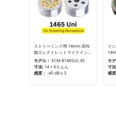
ストリーミング用 14mm 高性
イン
能エレクトレットマイクインサ
14
ート
トコ
モデル：
ECM-B1465UL-45
モデ
ッジ
寸法:
14 × 6.5 んん
寸法
感度：
-45 dB ± 3
感度