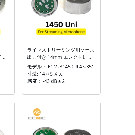
ライブストリーミング用ソース
イク
出力付き 14mm エレクトレッ
ト マイク
6
モデル：
ECM-B1450UL43-351
寸法:
14 × 5 んん
感度：
-43 dB ± 2