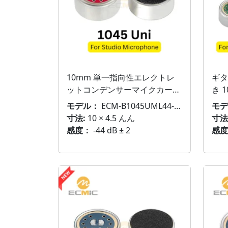
10mm 単一指向性エレクトレ
ギタ
ットコンデンサーマイクカート
き 
リッジ
レッ
モデル：
ECM-B1045UML44-464
モデ
寸法:
10 × 4.5 んん
寸法
感度：
-44 dB ± 2
感度