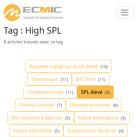
Tag : High SPL
8 articles trouvés avec ce tag
Rapport signal sur bruit élevé
(14)
Dynamique
Ø9,7mm
(11)
(11)
Unidirectionnel
SPL élevé
(11)
(8)
Champ lointain
Omnidirectionnel
(7)
(6)
Microphone à électret
Faible impédance
(5)
(5)
Haute sensibilité
Suppression du bruit
(5)
(4)